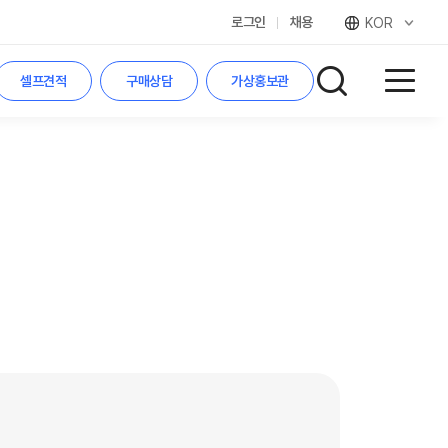
로그인
채용
KOR
셀프견적
구매상담
가상홍보관
검색하기