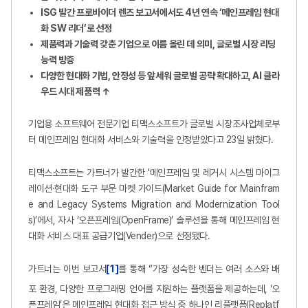
ISG 발간 프로바이더 렌즈 보고서에서도 4년 연속 ‘메인프레임 현대
화 SW 리더’로 선정
제품력과 기술력 갖춘 기업으로 이름 올린 데 의미, 글로벌 시장 리딩
능력 방증
다양한 현대화 기법, 안정성 등 앞세워 글로벌 공략 확대하고, AI 클라
우드 시대 제품력 ↑
기업용 소프트웨어 전문기업 티맥스소프트가 글로벌 시장조사업체로부
터 메인프레임 현대화 서비스와 기술력을 인정받았다고 23일 밝혔다.
티맥스소프트는 가트너가 발간한 '메인프레임 및 레거시 시스템 마이그
레이션·현대화 도구 부문 마켓 가이드(Market Guide for Mainfram
e and Legacy Systems Migration and Modernization Tool
s)’에서, 자사 ‘오픈프레임(OpenFrame)’ 솔루션을 통해 메인프레임 현
대화 서비스 대표 공급기업(Vender)으로 선정됐다.
가트너는 이번 보고서
[1]
를 통해 “가장 성숙한 벤더는 여러 소스와 배
포 환경, 다양한 프로그래밍 언어를 지원하는 플랫폼을 제공하는데, ‘오
픈프레임’은 메인프레임 현대화 접근 방식 중 하나인 리플랫폼(Replatf