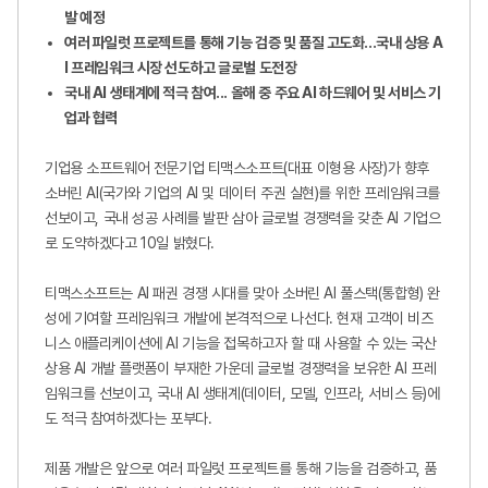
발 예정
여러 파일럿 프로젝트를 통해 기능 검증 및 품질 고도화
...
국내 상용
A
I
프레임워크 시장 선도하고 글로벌 도전장
국내
AI
생태계에 적극 참여
...
올해 중 주요
AI
하드웨어 및 서비스 기
업과 협력
기업용 소프트웨어 전문기업 티맥스소프트
(
대표 이형용 사장
)
가 향후
소버린
AI
(
국가와 기업의
AI
및 데이터 주권 실현
)
를 위한 프레임워크를
선보이고
,
국내 성공 사례를 발판 삼아 글로벌 경쟁력을 갖춘
AI
기업으
로 도약하겠다고
10
일 밝혔다
.
티맥스소프트는
AI
패권 경쟁 시대를 맞아 소버린
AI
풀스택
(
통합형
)
완
성에 기여할 프레임워크 개발에 본격적으로 나선다
.
현재 고객이
비즈
니스 애플리케이션에
AI
기능을 접목하고자 할 때 사용할 수 있는 국산
상용
AI
개발 플랫폼이 부재한 가운데
글로벌 경쟁력을 보유한
AI
프레
임워크를 선보이고
,
국내
AI
생태계
(
데이터
,
모델
,
인프라
,
서비스 등
)
에
도 적극 참여하겠다는 포부다
.
제품 개발은 앞으로
여러 파일럿 프로젝트를 통해 기능을 검증하고
,
품