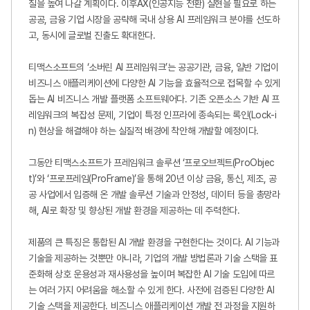
질을 높여 나갈
계획이다
.
이후
AX(
인공지능 전환
)
실현을 필요로 하는
공공
,
금융 기업 시장을 공략해 국내 상용
AI
프레임워크 분야를 선도하
고
,
동시에 글로벌 진출도 확대한다
.
티맥스소프트의
‘
소버린
AI
프레임워크
’
는 공공기관
,
금융
,
일반 기업이
비즈니스 애플리케이션에 다양한
AI
기능을 효율적으로 접목할 수 있게
돕는
AI
비즈니스 개발 플랫폼 소프트웨어다
.
기존 오픈소스 기반
AI
프
레임워크의 복잡성 문제
,
기업이 특정 인프라에 종속되는 록인
(Lock-i
n)
현상을 해결해야 하는 실질적 배경에 착안해 개발할 예정이다
.
그동안 티맥스소프트가 프레임워크 솔루션
‘
프로오브젝트
(ProObjec
t)’
와
‘
프로프레임
(ProFrame)’
을 통해
20
년 이상 금융
,
통신
,
제조
,
공
공 사업에서 입증해 온 개발 솔루션 기술과 안정성
,
데이터 등을 총망라
해
, AI
로 확장 및 향상된 개발 환경을 제공하는 데 주력한다
.
제품의 큰 특징은 통합된
AI
개발 환경을 구현한다는 것이다
. AI
기능과
기술을 제공하는 것뿐만 아니라
,
기업의 개발 방법론과 기술 스택을 표
준화해 상호 운용성과 재사용성을 높이며 복잡한
AI
기술 도입에 따르
는 여러 가지 어려움을 해소할 수 있게 한다
.
사전에 검증된 다양한
AI
기술 스택을 제공한다
.
비즈니스 애플리케이션 개발 전 과정을 지원하