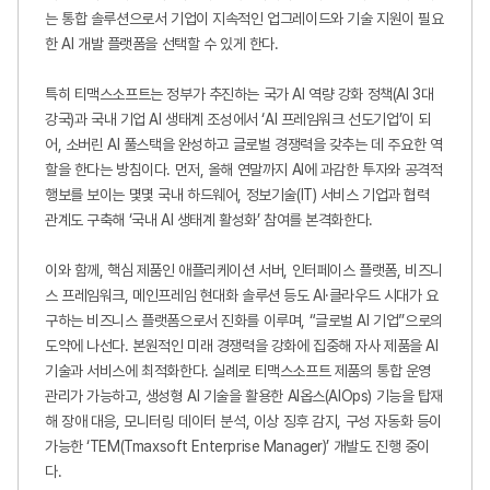
는 통합 솔루션으로서 기업이 지속적인 업그레이드와 기술 지원이 필요
한
AI
개발 플랫폼을 선택할 수 있게 한다
.
특히 티맥스소프트는 정부가 추진하는 국가
AI
역량 강화 정책
(AI 3
대
강국
)
과 국내 기업
AI
생태계 조성에서
‘AI
프레임워크 선도기업
’
이 되
어
,
소버린
AI
풀스택을 완성하고 글로벌 경쟁력을 갖추는 데 주요한 역
할을 한다는 방침이다
.
먼저
,
올해 연말까지
AI
에 과감한 투자와 공격적
행보를 보이는 몇몇 국내 하드웨어
,
정보기술
(IT)
서비스 기업과 협력
관계도 구축해
‘
국내
AI
생태계 활성화
’
참여를 본격화한다
.
이와 함께
,
핵심 제품인 애플리케이션 서버
,
인터페이스 플랫폼
,
비즈니
스 프레임워크
,
메인프레임 현대화 솔루션
등도
AI
·클라우드 시대가 요
구하는 비즈니스 플랫폼으로서 진화를 이루며
, “
글로벌
AI
기업
”
으로의
도약에 나선다
.
본원적인 미래 경쟁력을 강화에 집중해 자사 제품을
AI
기술과 서비스에 최적화한다
.
실례로
티맥스소프트 제품의 통합 운영
관리가 가능하고
,
생성형
AI
기술을 활용한
AI
옵스
(AIOps)
기능을 탑재
해
장애 대응
,
모니터링 데이터 분석
,
이상 징후 감지
,
구성 자동화 등이
가능한
‘TEM(Tmaxsoft Enterprise Manager)’
개발도 진행 중이
다
.