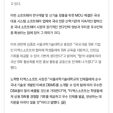
고 있다
.
이번 소프트웨어 연구개발 및 신기술 창출을 위한
MOU
체결은 국내
대표 시스템 소프트웨어 업체와 국내 전문 산학기관의 지속적인 협력으
로 국내 소프트웨어 시장의 장기적인 연구인력 양성과 두터운 우수인력
층 확보라는 점에 있어 그 의의가 크다
.
이와 관련해 김종호 서울과학기술대학교 총장은 “국내 대표
SW
기업
인 티맥스소프트와 협력해 학생들에게
SW
교육을 지원하고
,
인턴십
기회를 제공할 수 있어 기쁘게 생각한다
”
고 밝히며
, “
협약 내용에 따라
국산
SW
활성화를 위한 홍보 활동을 공동으로 전개해 나가겠다
”
고 말
했다
.
노학명 티맥스소프트 사장은 “서울과학기술대학교의 인재들에게 순수
국내 기술로 개발된 티베로
DBMS
를 소개할 수 있게 됨에 따라 우수한
DBA
들이 많이 배출될 것으로 기대한다
”
며
, “
티맥스소프트는 학생들에
게 상용
SW
를 경험할 기회를 제공하고 우수 인재를 발굴
,
양성하는 데
지원을 아끼지 않을 것”이라고 말했다
. (
끝
)