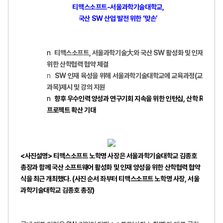
티맥스소프트
-
서울과학기술대학교
,
국산
SW
산업 발전 위한
‘
맞손
’
n
티맥스소프트
,
서울과학기술
大
와 국산
SW
활성화 및 인재육성
위한 산학협력 협약 체결
n
SW
인재 육성을 위해 서울과학기술대학교에 교육과정
(
교
과목
)
제시 및 강의 지원
n
향후 우수인력 양성과 연구기회 지속을 위한 인턴십
,
산학
R&D
프로젝트 확산 기대
<
사진설명
>
티맥스소프트 노학명 사장은 서울과학기술대학교 김종호
총장과 함께 국산 소프트웨어 활성화 및 인재 양성을 위한 산학협력 협약
식을 최근 개최했다
. (
사진 순서 좌부터 티맥스소프트 노학명 사장
,
서울
과학기술대학교 김종호 총장
)