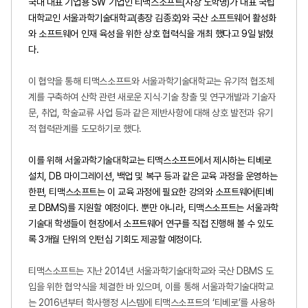
국내 대표 기업용
SW
기업인 티맥스소프트
(
사장 노학명
)
가 대표 국립
대학교인 서울과학기술대학교
(
총장 김종호
)
와 국산 소프트웨어 활성화
와 소프트웨어 인재 육성을 위한 상호 협력식을 개최 했다고
9
일 밝혔
다
.
이 협약을 통해 티맥스소프트와 서울과학기술대학교는 유기적 협조체
계를 구축하여 산학 관련 새로운 지식∙기술 창출 및 연구개발과 기술자
문
,
취업
,
학술교류 사업 등과 같은 제반사항에 대해 상호 발전과 유기
적 협력관계를 도모하기로 했다
.
이를 위해 서울과학기술대학교는 티맥스소프트에서 제시하는 티베로
설치
, DB
마이그레이션
,
백업 및 복구 등과 같은 교육 과정을 운영하는
한편
,
티맥스소프트는 이 교육 과정에 필요한 강의와 소프트웨어
(
티베
로
DBMS)
를 지원할 예정이다
.
뿐만 아니라
,
티맥스소프트는 서울과학
기술대 학생들이 현장에서 소프트웨어 연구를 직접 진행해 볼 수 있도
록
3
개월 단위의 인턴십 기회도 제공할 예정이다
.
티맥스소프트는 지난
2014
년 서울과학기술대학교와 국산
DBMS
도
입을 위한 협약식을 체결한 바 있으며
,
이를 통해 서울과학기술대학교
는
2016
년부터 학사행정 시스템에 티맥스소프트의
‘
티베로
’
를 사용하