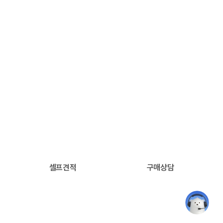
Tmax
Transaction Processing Monitor
비즈니스의 신뢰성을 높여주는
TP-monitor
시스템의 분산 환경에서 이기종 컴퓨터 간의 트랜잭션 처리를 완벽히
보장하면서 부하를 분산시키고 에러 발생 시 적절한 조치를 담당하는 TP-
Monitor 제품입니다.
셀프견적
구매상담