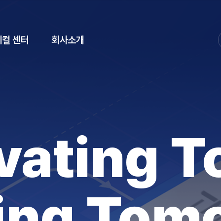
컬 센터
회사소개
vating T
ing Tom