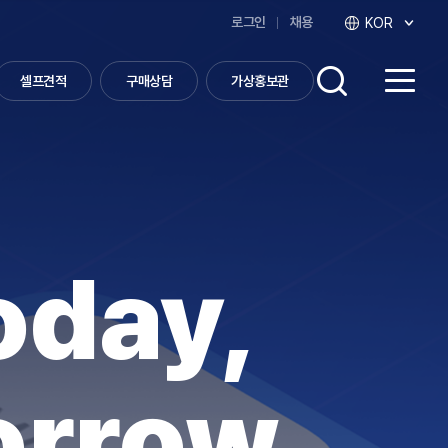
로그인
채용
KOR
셀프견적
구매상담
가상홍보관
검색하기
oday,
orrow