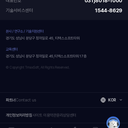
031)8018-1000
대표번호
1544-8629
기술서비스센터
본사 / 연구소 / 기술지원센터
경기도 성남시 분당구 정자일로 45, 티맥스소프트타워
교육센터
경기도 성남시 분당구 정자일로 45,티맥스소프트타워 17층
© Copyright TmaxSoft, All Rights Reserved.
파트너
Contact us
KOR
개인정보처리방침
사이트 이용약관
윤리상담센터
네이버블로그 새창(새탭)열기
유튜브 새창(새탭)열기
링크드인 새창(새탭)열기
페이스북 새창(새탭)열기
인스타그램 새창(새탭)열
카카오채널 